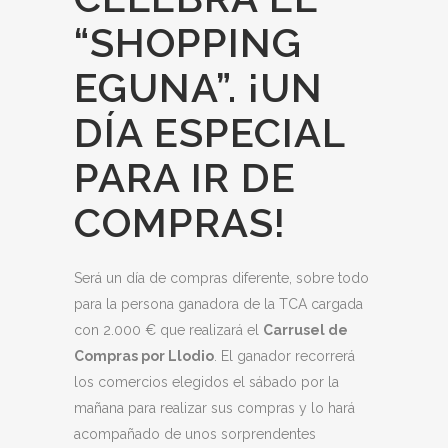
“SHOPPING
EGUNA”. ¡UN
DÍA ESPECIAL
PARA IR DE
COMPRAS!
Será un día de compras diferente, sobre todo
para la persona ganadora de la TCA cargada
con 2.000 € que realizará el
Carrusel de
Compras por Llodio
. El ganador recorrerá
los comercios elegidos el sábado por la
mañana para realizar sus compras y lo hará
acompañado de unos sorprendentes