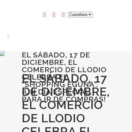
EL SÁBADO, 17 DE
DICIEMBRE, EL
COMERCIO DE LLODIO
EL SÁBADO, 17
CELEBRA EL
“SHOPPING EGUNA”.
DE DICIEMBRE,
¡UN DÍA ESPECIAL
PARA IR DE COMPRAS!
EL COMERCIO
DE LLODIO
CELEBRA EL