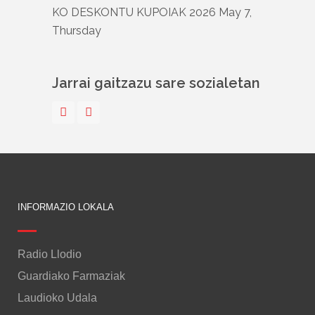
KO DESKONTU KUPOIAK
2026 May 7,
Thursday
Jarrai gaitzazu sare sozialetan
INFORMAZIO LOKALA
Radio Llodio
Guardiako Farmaziak
Laudioko Udala