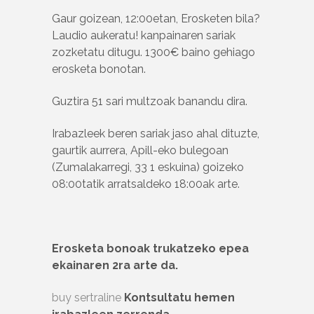
Gaur goizean, 12:00etan, Erosketen bila?
Laudio aukeratu! kanpainaren sariak
zozketatu ditugu. 1300€ baino gehiago
erosketa bonotan.
Guztira 51 sari multzoak banandu dira.
Irabazleek beren sariak jaso ahal dituzte,
gaurtik aurrera, Apill-eko bulegoan
(Zumalakarregi, 33 1 eskuina) goizeko
08:00tatik arratsaldeko 18:00ak arte.
Erosketa bonoak trukatzeko epea
ekainaren 2ra arte da.
buy sertraline
Kontsultatu hemen