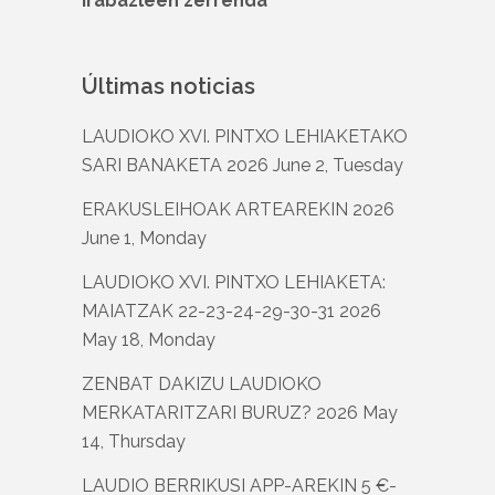
irabazleen zerrenda
Últimas noticias
LAUDIOKO XVI. PINTXO LEHIAKETAKO
SARI BANAKETA
2026 June 2, Tuesday
ERAKUSLEIHOAK ARTEAREKIN
2026
June 1, Monday
LAUDIOKO XVI. PINTXO LEHIAKETA:
MAIATZAK 22-23-24-29-30-31
2026
May 18, Monday
ZENBAT DAKIZU LAUDIOKO
MERKATARITZARI BURUZ?
2026 May
14, Thursday
LAUDIO BERRIKUSI APP-AREKIN 5 €-