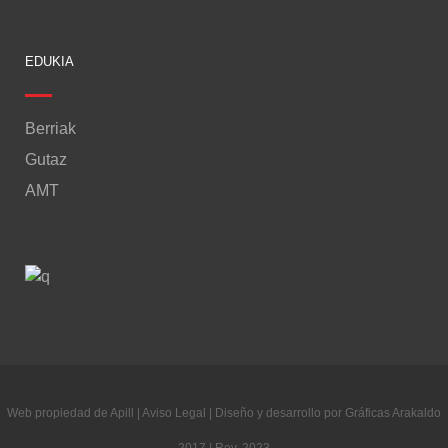
EDUKIA
Berriak
Gutaz
AMT
Web propiedad de Apill | Aviso Legal | Diseño y desarrollo por Gráficas Arakaldo