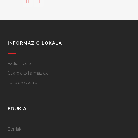
INFORMAZIO LOKALA
Radio Llodio
Guardiako Farmaziak
Laudioko Udala
EDUKIA
Berriak