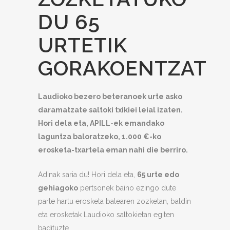
DU 65
URTETIK
GORAKOENTZAT
Laudioko bezero beteranoek urte asko
daramatzate saltoki txikiei leial izaten.
Hori dela eta, APILL-ek emandako
laguntza baloratzeko, 1.000 €-ko
erosketa-txartela eman nahi die berriro.
Adinak saria du! Hori dela eta,
65 urte edo
gehiagoko
pertsonek baino ezingo dute
parte hartu erosketa balearen zozketan, baldin
eta erosketak Laudioko saltokietan egiten
badituzte.