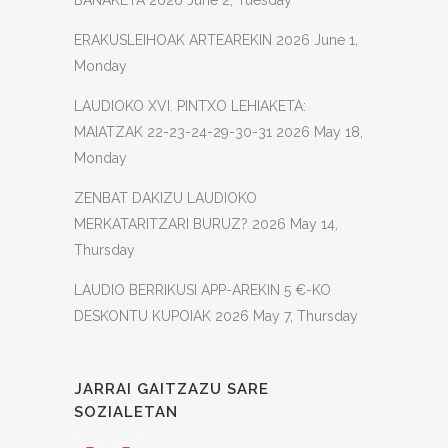
BANAKETA
2026 June 2, Tuesday
ERAKUSLEIHOAK ARTEAREKIN
2026 June 1,
Monday
LAUDIOKO XVI. PINTXO LEHIAKETA:
MAIATZAK 22-23-24-29-30-31
2026 May 18,
Monday
ZENBAT DAKIZU LAUDIOKO
MERKATARITZARI BURUZ?
2026 May 14,
Thursday
LAUDIO BERRIKUSI APP-AREKIN 5 €-KO
DESKONTU KUPOIAK
2026 May 7, Thursday
JARRAI GAITZAZU SARE
SOZIALETAN