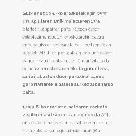
Gutxienez 10 €-ko erosketak
egin behar
dira
apirilaren 13tik maiatzaren 13ra
bitartean kanpainan parte hartzen duten
establezimenduetan, erosketarekin batera
entregatuko duten txartela datu pertsonalekin
bete eta APILL-en postontzian edo udaletxean
dagoen hautestontzian utzi. Garrantzitsua da
egindako
erosketaren tiketa gordetzea,
saria irabazten duen pertsona izanez
gero NANarekin batera aurkeztu beharko
baita.
1.000 €-ko erosketa-balearen zozketa
2026ko maiatzaren 14an egingo da
APILL-
en, eta parte hartzen duten saltokietan txartela
trukatzeko azken eguna maiatzaren 30a