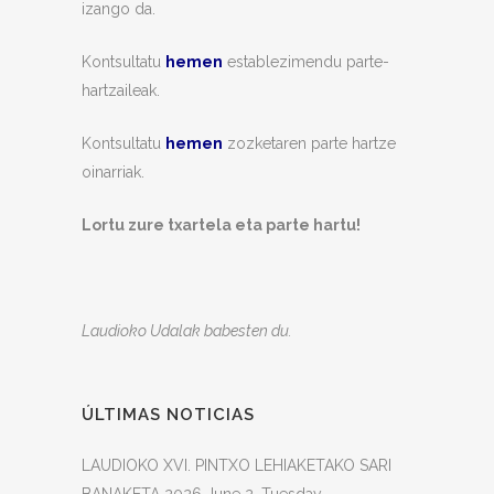
izango da.
Kontsultatu
hemen
establezimendu parte-
hartzaileak.
Kontsultatu
hemen
zozketaren parte hartze
oinarriak.
Lortu zure txartela eta parte hartu!
Laudioko Udalak babesten du.
ÚLTIMAS NOTICIAS
LAUDIOKO XVI. PINTXO LEHIAKETAKO SARI