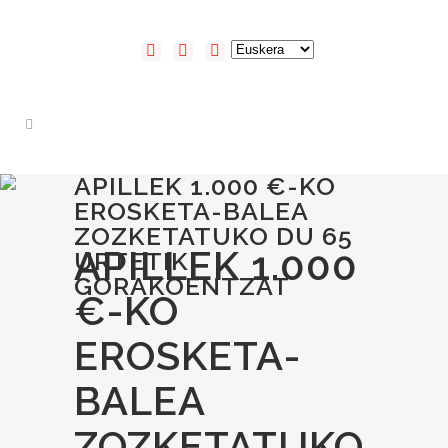
APILLEK 1.000 €-KO
EROSKETA-BALEA
ZOZKETATUKO DU 65
APILLEK 1.000
URTETIK
GORAKOENTZAT
€-KO
EROSKETA-
BALEA
ZOZKETATUKO