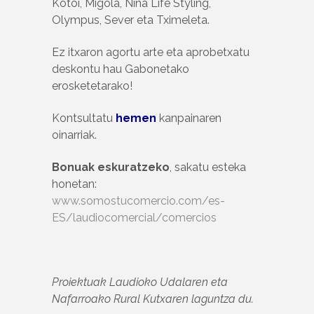
Kotoi, Migola, Nina Life Styling,
Olympus, Sever eta Tximeleta.
Ez itxaron agortu arte eta aprobetxatu
deskontu hau Gabonetako
erosketetarako!
Kontsultatu
hemen
kanpainaren
oinarriak.
Bonuak eskuratzeko
, sakatu esteka
honetan:
www.somostucomercio.com/es-
ES/laudiocomercial/comercios
Proiektuak Laudioko Udalaren eta
Nafarroako Rural Kutxaren laguntza du.