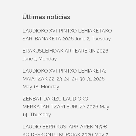
Últimas noticias
LAUDIOKO XVI. PINTXO LEHIAKETAKO
SARI BANAKETA
2026 June 2, Tuesday
ERAKUSLEIHOAK ARTEAREKIN
2026
June 1, Monday
LAUDIOKO XVI. PINTXO LEHIAKETA:
MAIATZAK 22-23-24-29-30-31
2026
May 18, Monday
ZENBAT DAKIZU LAUDIOKO
MERKATARITZARI BURUZ?
2026 May
14, Thursday
LAUDIO BERRIKUSI APP-AREKIN 5 €-
KO DESKONTU KUPOIAK
2026 May 7,