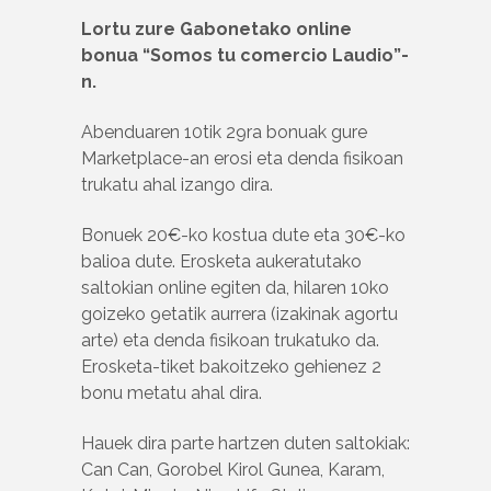
Lortu zure Gabonetako online
bonua “Somos tu comercio Laudio”-
n.
Abenduaren 10tik 29ra bonuak gure
Marketplace-an erosi eta denda fisikoan
trukatu ahal izango dira.
Bonuek 20€-ko kostua dute eta 30€-ko
balioa dute. Erosketa aukeratutako
saltokian online egiten da, hilaren 10ko
goizeko 9etatik aurrera (izakinak agortu
arte) eta denda fisikoan trukatuko da.
Erosketa-tiket bakoitzeko gehienez 2
bonu metatu ahal dira.
Hauek dira parte hartzen duten saltokiak:
Can Can, Gorobel Kirol Gunea, Karam,