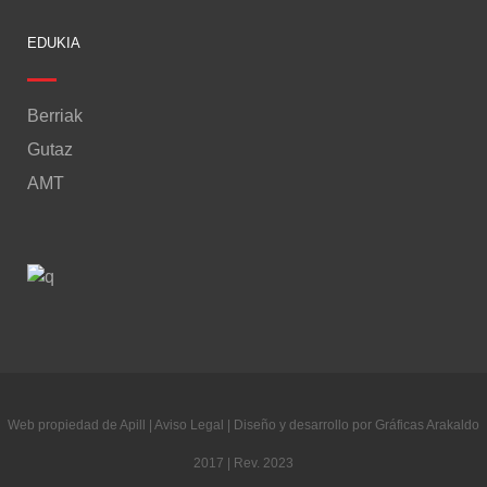
EDUKIA
Berriak
Gutaz
AMT
Web propiedad de Apill | Aviso Legal | Diseño y desarrollo por Gráficas Arakaldo
2017 | Rev. 2023