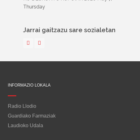
Thursday
Jarrai gaitzazu sare sozialetan
INFORMAZIO LOKALA
Radio Llodio
Guardiako Farmaziak
Laudioko Udala