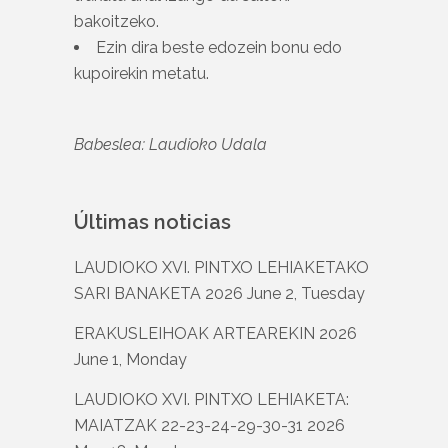
bakoitzeko.
Ezin dira beste edozein bonu edo
kupoirekin metatu.
Babeslea: Laudioko Udala
Últimas noticias
LAUDIOKO XVI. PINTXO LEHIAKETAKO
SARI BANAKETA
2026 June 2, Tuesday
ERAKUSLEIHOAK ARTEAREKIN
2026
June 1, Monday
LAUDIOKO XVI. PINTXO LEHIAKETA:
MAIATZAK 22-23-24-29-30-31
2026