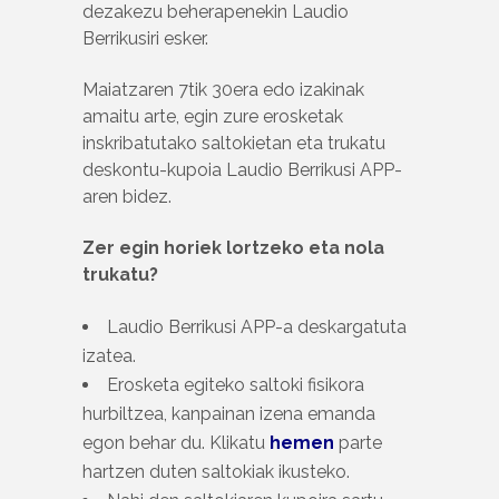
dezakezu beherapenekin Laudio
Berrikusiri esker.
Maiatzaren 7tik 30era edo izakinak
amaitu arte, egin zure erosketak
inskribatutako saltokietan eta trukatu
deskontu-kupoia Laudio Berrikusi APP-
aren bidez.
Zer egin horiek lortzeko eta nola
trukatu?
Laudio Berrikusi APP-a deskargatuta
izatea.
Erosketa egiteko saltoki fisikora
hurbiltzea, kanpainan izena emanda
egon behar du. Klikatu
hemen
parte
hartzen duten saltokiak ikusteko.