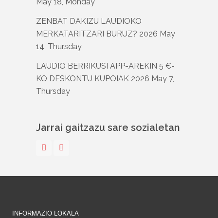
May 18, Monday
ZENBAT DAKIZU LAUDIOKO
MERKATARITZARI BURUZ?
2026 May
14, Thursday
LAUDIO BERRIKUSI APP-AREKIN 5 €-
KO DESKONTU KUPOIAK
2026 May 7,
Thursday
Jarrai gaitzazu sare sozialetan
INFORMAZIO LOKALA