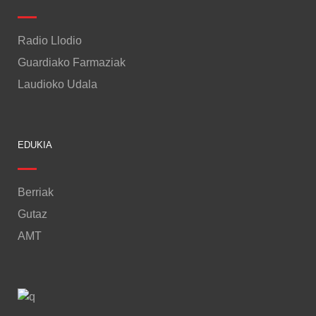
Radio Llodio
Guardiako Farmaziak
Laudioko Udala
EDUKIA
Berriak
Gutaz
AMT