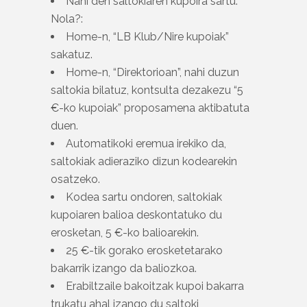
Nahi den saltokiaren kupoira sartu.
Nola?:
Home-n, “LB Klub/Nire kupoiak”
sakatuz.
Home-n, “Direktorioan”, nahi duzun
saltokia bilatuz, kontsulta dezakezu “5
€-ko kupoiak” proposamena aktibatuta
duen.
Automatikoki eremua irekiko da,
saltokiak adieraziko dizun kodearekin
osatzeko.
Kodea sartu ondoren, saltokiak
kupoiaren balioa deskontatuko du
erosketan, 5 €-ko balioarekin.
25 €-tik gorako erosketetarako
bakarrik izango da baliozkoa.
Erabiltzaile bakoitzak kupoi bakarra
trukatu ahal izango du saltoki